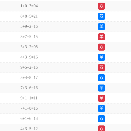
1+0+3=04
双
8+8+5=21
双
5+9+2=16
单
3+7+5=15
单
3+3+2=08
双
4+3+9=16
单
9+5+2=16
双
5+4+8=17
双
7+3+6=16
单
9+1+1=11
单
7+1+8=16
单
6+1+6=13
双
4+3+5=12
双