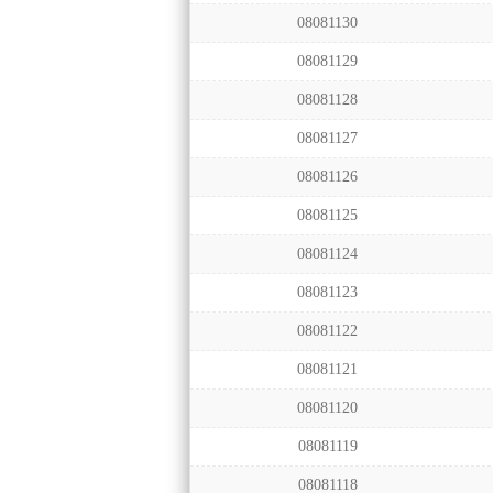
08081130
08081129
08081128
08081127
08081126
08081125
08081124
08081123
08081122
08081121
08081120
08081119
08081118