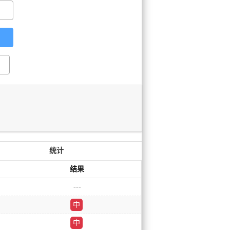
统计
结果
---
中
中