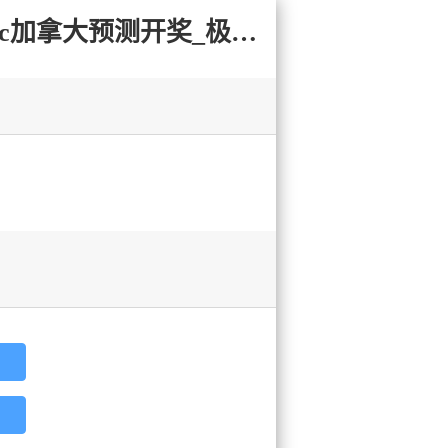
永不失联-28YC.Com 加拿大28-加拿大pc28|提前在线预测官网|pc加拿大预测开奖_极致火热优质的免费预测