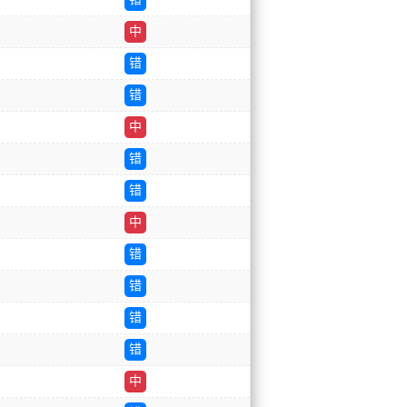
中
错
错
中
错
错
中
错
错
错
错
中