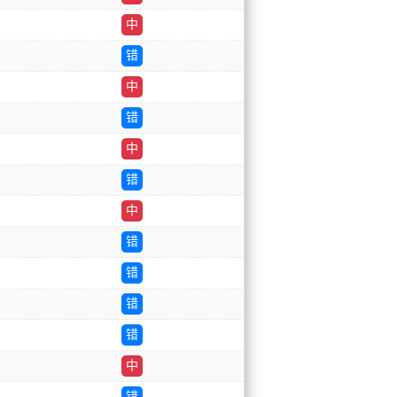
中
错
中
错
中
错
中
错
错
错
错
中
错