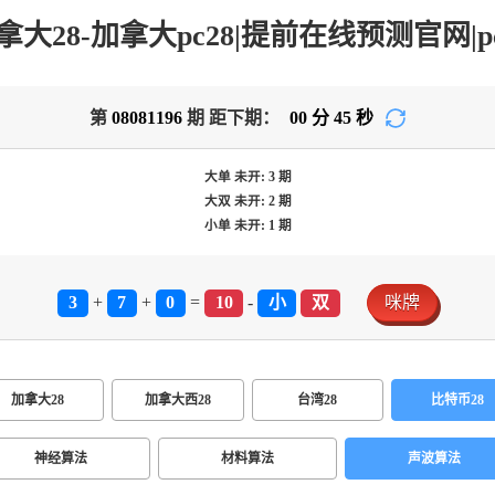
第
08081196
期 距下期：
00
分
45
秒
大单
未开:
3
期
大双
未开:
2
期
小单
未开:
1
期
3
+
7
+
0
=
10
-
小
双
咪牌
加拿大28
加拿大西28
台湾28
比特币28
神经算法
材料算法
声波算法