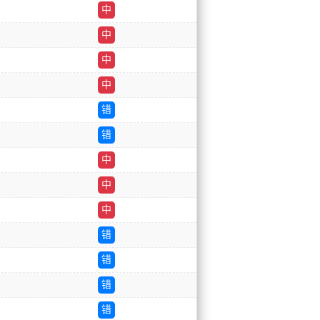
中
中
中
中
错
错
中
中
中
错
错
错
错