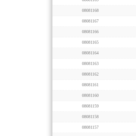
08081168
08081167
08081166
08081165
08081164
08081163
08081162
08081161
08081160
08081159
08081158
08081157