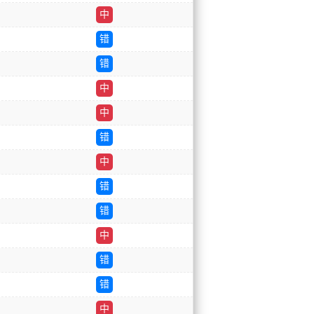
中
错
错
中
中
错
中
错
错
中
错
错
中