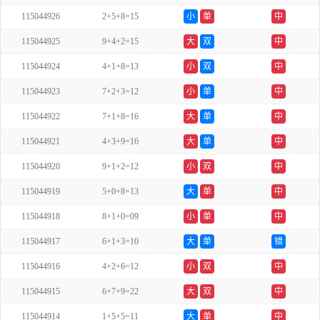
115044926
2+5+8=15
小
单
中
115044925
9+4+2=15
大
双
中
115044924
4+1+8=13
小
双
中
115044923
7+2+3=12
小
单
中
115044922
7+1+8=16
大
单
中
115044921
4+3+9=16
大
单
中
115044920
9+1+2=12
小
双
中
115044919
5+0+8=13
大
单
中
115044918
8+1+0=09
小
单
中
115044917
6+1+3=10
大
单
错
115044916
4+2+6=12
小
双
中
115044915
6+7+9=22
大
双
中
115044914
1+5+5=11
大
单
中