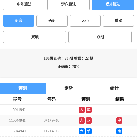
电能算法
定向算法
祸斗算法
组合
杀组
大小
单双
双项
双组
100期 正确：78 期 错误：22 期
正确率：78%
预测
走势
统计
期号
号码
预测
结果
115044942
---
大
单
---
115044941
8+1+9=18
大
双
中
115044940
1+7+4=12
大
单
错