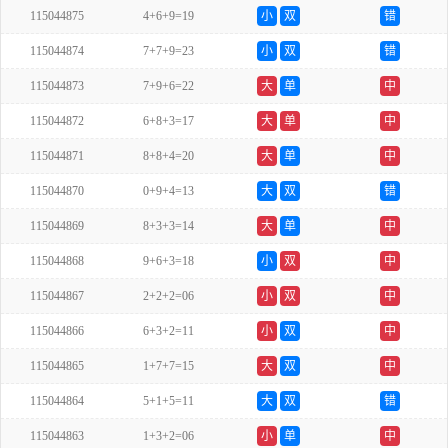
115044875
4+6+9=19
小
双
错
115044874
7+7+9=23
小
双
错
115044873
7+9+6=22
大
单
中
115044872
6+8+3=17
大
单
中
115044871
8+8+4=20
大
单
中
115044870
0+9+4=13
大
双
错
115044869
8+3+3=14
大
单
中
115044868
9+6+3=18
小
双
中
115044867
2+2+2=06
小
双
中
115044866
6+3+2=11
小
双
中
115044865
1+7+7=15
大
双
中
115044864
5+1+5=11
大
双
错
115044863
1+3+2=06
小
单
中