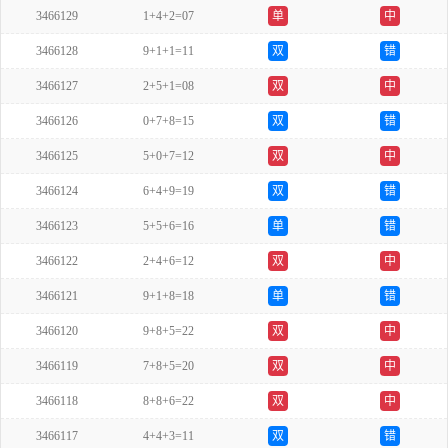
3466129
1+4+2=07
单
中
3466128
9+1+1=11
双
错
3466127
2+5+1=08
双
中
3466126
0+7+8=15
双
错
3466125
5+0+7=12
双
中
3466124
6+4+9=19
双
错
3466123
5+5+6=16
单
错
3466122
2+4+6=12
双
中
3466121
9+1+8=18
单
错
3466120
9+8+5=22
双
中
3466119
7+8+5=20
双
中
3466118
8+8+6=22
双
中
3466117
4+4+3=11
双
错