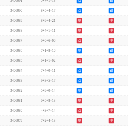
3466091
5+7+1=13
双
错
3466090
8+5+4=17
双
错
3466089
8+9+4=21
单
中
3466088
6+4+1=11
单
中
3466087
0+0+6=06
双
中
3466086
7+1+8=16
单
错
3466085
0+1+1=02
双
中
3466084
7+4+0=11
双
错
3466083
9+3+5=17
双
错
3466082
5+9+0=14
单
错
3466081
0+5+8=13
单
中
3466080
4+3+7=14
双
中
3466079
7+2+4=13
单
中