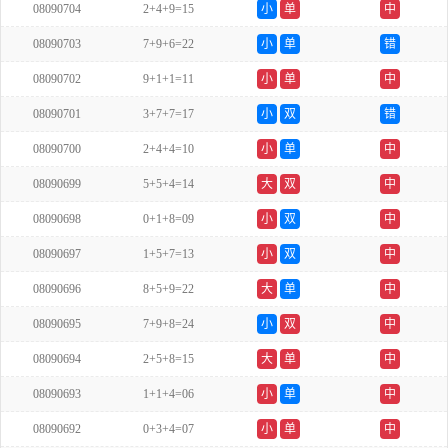
08090704
2+4+9=15
小
单
中
08090703
7+9+6=22
小
单
错
08090702
9+1+1=11
小
单
中
08090701
3+7+7=17
小
双
错
08090700
2+4+4=10
小
单
中
08090699
5+5+4=14
大
双
中
08090698
0+1+8=09
小
双
中
08090697
1+5+7=13
小
双
中
08090696
8+5+9=22
大
单
中
08090695
7+9+8=24
小
双
中
08090694
2+5+8=15
大
单
中
08090693
1+1+4=06
小
单
中
08090692
0+3+4=07
小
单
中